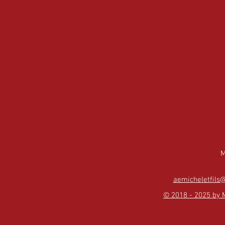
M
aemicheletfils@
© 2018 - 2025 by M