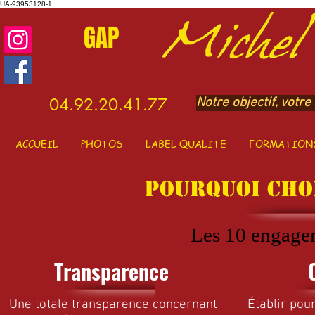
UA-93953128-1
GAP
​04.92.20.41.77
Notre objectif, votre 
ACCUEIL
PHOTOS
LABEL QUALITE
FORMATIONS
POURQUOI CHOI
Les 10 engagem
Transparence
Une totale transparence concernant
Établir pou