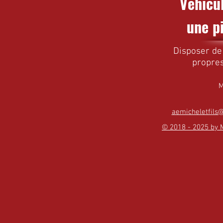
Véhicu
une p
Disposer de 
propres
M
aemicheletfils@
© 2018 - 2025 by M